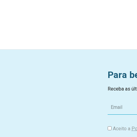
Para b
Receba as últ
E
m
a
i
Aceito a
Po
l