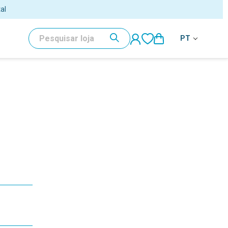
al
PESQUISAR
PT