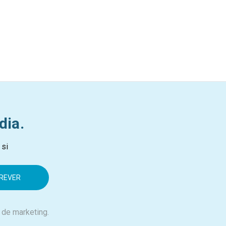
dia.
 si
 de marketing.