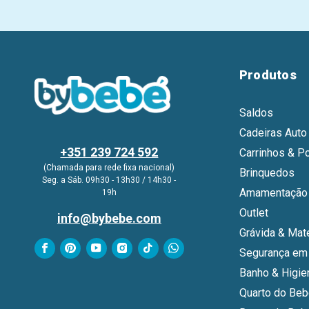
Produtos
Saldos
Cadeiras Auto
+351 239 724 592
Carrinhos & P
(Chamada para rede fixa nacional)
Brinquedos
Seg. a Sáb. 09h30 - 13h30 / 14h30 -
Amamentação 
19h
Outlet
info@bybebe.com
Grávida & Mat
Segurança em
Banho & Higie
Quarto do Be