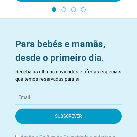
Para bebés e mamãs,
desde o primeiro dia.
Receba as últimas novidades e ofertas especiais
que temos reservadas para si
E
m
a
i
l