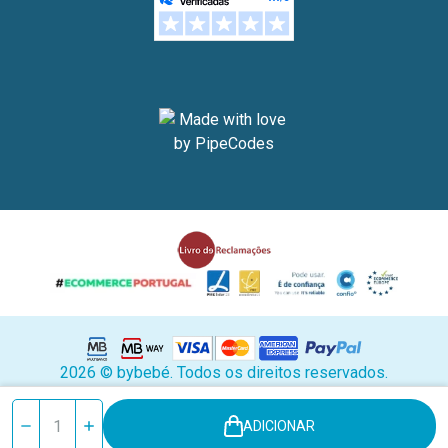
2026 © bybebé. Todos os direitos reservados.
Stock
Reduzir
Aumentar
ADICIONAR
atual:
quantidade
quantidade