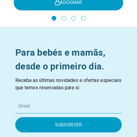
ADICIONAR
Para bebés e mamãs,
desde o primeiro dia.
Receba as últimas novidades e ofertas especiais
que temos reservadas para si
E
m
a
i
l