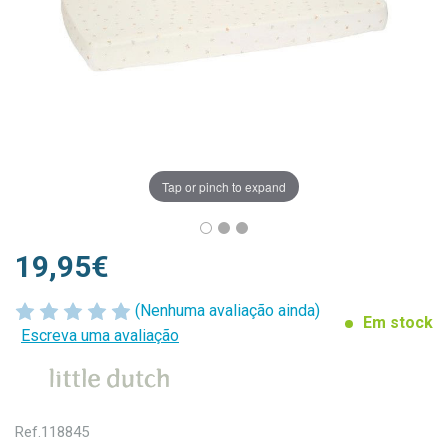
Tap or pinch to expand
19,95€
(Nenhuma avaliação ainda)
Em stock
Escreva uma avaliação
Ref.
118845