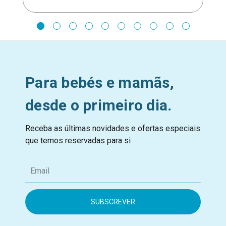
Para bebés e mamãs,
desde o primeiro dia.
Receba as últimas novidades e ofertas especiais
que temos reservadas para si
E
m
a
i
l