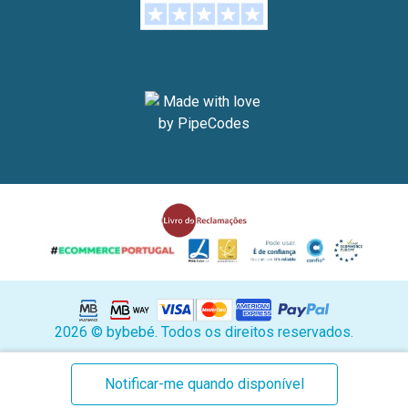
2026 © bybebé. Todos os direitos reservados.
Stock
Notificar-me quando disponível
atual: