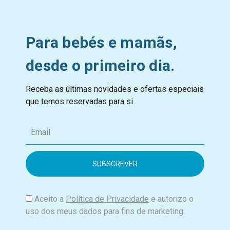
Para bebés e mamãs,
desde o primeiro dia.
Receba as últimas novidades e ofertas especiais
que temos reservadas para si
E
m
a
i
l
Aceito a
Política de Privacidade
e autorizo o
uso dos meus dados para fins de marketing.