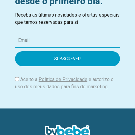
desde o primeiro dia.
Receba as últimas novidades e ofertas especiais
que temos reservadas para si
E
m
a
i
l
Aceito a
Política de Privacidade
e autorizo o
uso dos meus dados para fins de marketing.