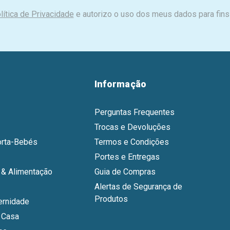
lítica de Privacidade
e autorizo o uso dos meus dados para fins
Informação
Perguntas Frequentes
Trocas e Devoluções
orta-Bebés
Termos e Condições
Portes e Entregas
& Alimentação
Guia de Compras
Alertas de Segurança de
Produtos
ernidade
 Casa