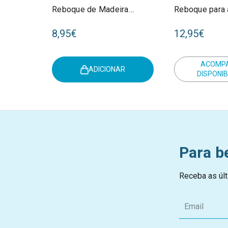
Reboque de Madeira
Reboque para 
FSC +18M LD2530
Fresh Greens
8,95€
12,95€
2012517
ACOMP
ADICIONAR
DISPONIB
Para b
Receba as últ
E
m
a