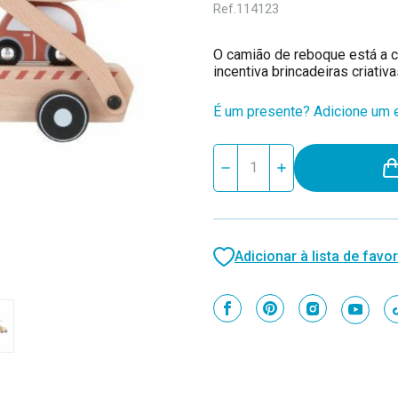
Ref.
114123
O camião de reboque está a c
incentiva brincadeiras criativ
É um presente? Adicione um e
Stock
Reduzir
Aumentar
atual:
quantidade
quantidade
de
de
Little
Little
Dutch
Dutch
Camião
Camião
de
de
Adicionar à lista de favor
Reboque
Reboque
em
em
Madeira
Madeira
+18M
+18M
LD7095
LD7095