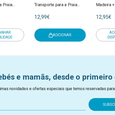
a Praia
Transporte para a Praia
Madeira 
 +18M
Pink +18M 2014368
12,99€
12,95€
ANHAR
AC
ADICIONAR
ILIDADE
DIS
ebés e mamãs, desde o primeiro 
imas novidades e ofertas especiais que temos reservadas para