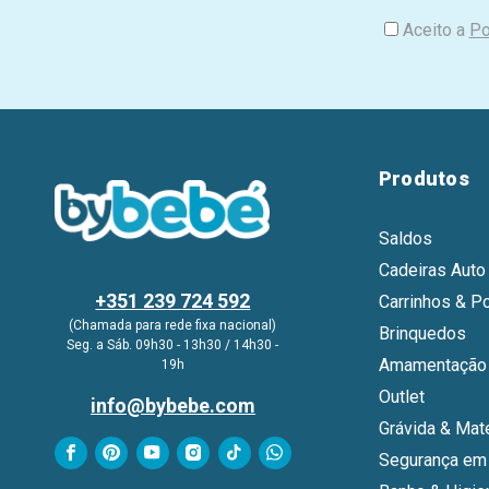
i
Aceito a
Po
l
Produtos
Saldos
Cadeiras Auto
+351 239 724 592
Carrinhos & P
(Chamada para rede fixa nacional)
Brinquedos
Seg. a Sáb. 09h30 - 13h30 / 14h30 -
Amamentação 
19h
Outlet
info@bybebe.com
Grávida & Mat
Segurança em