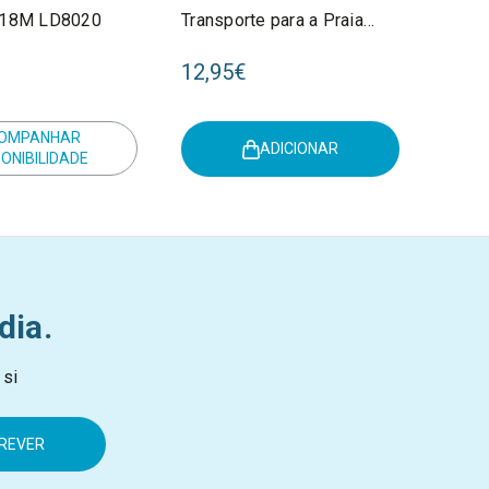
+18M LD8020
Transporte para a Praia
Ocean Dreams Blue
12,95€
+18M 2012518
OMPANHAR
ADICIONAR
PONIBILIDADE
dia.
 si