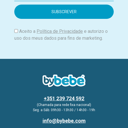
a
i
l
Aceito a
Política de Privacidade
e autorizo o
uso dos meus dados para fins de marketing.
+351 239 724 592
(Chamada para rede fixa nacional)
Seg. a Sáb. 09h30 - 13h30 / 14h30 - 19h
info@bybebe.com