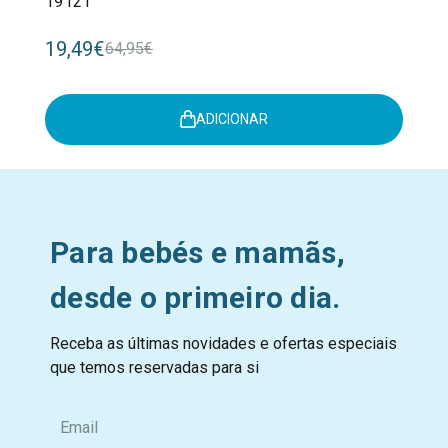
19121
19,49€
64,95€
ADICIONAR
Para bebés e mamãs,
desde o primeiro dia.
Receba as últimas novidades e ofertas especiais
que temos reservadas para si
E
m