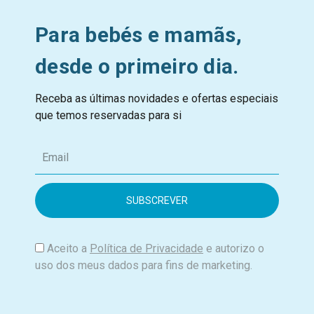
Para bebés e mamãs,
desde o primeiro dia.
Receba as últimas novidades e ofertas especiais
que temos reservadas para si
E
m
a
i
l
Aceito a
Política de Privacidade
e autorizo o
uso dos meus dados para fins de marketing.