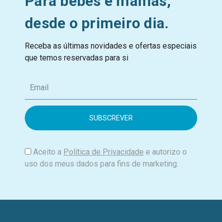
Para bebés e mamãs,
desde o primeiro dia.
Receba as últimas novidades e ofertas especiais
que temos reservadas para si
E
m
a
i
l
Aceito a
Política de Privacidade
e autorizo o
uso dos meus dados para fins de marketing.