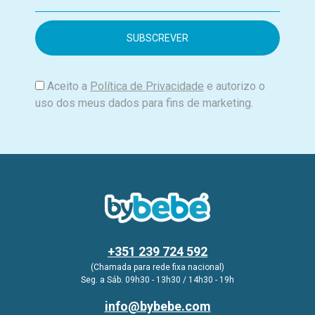
m
a
i
l
Aceito a
Política de Privacidade
e autorizo o
uso dos meus dados para fins de marketing.
+351 239 724 592
(Chamada para rede fixa nacional)
Seg. a Sáb. 09h30 - 13h30 / 14h30 - 19h
info@bybebe.com