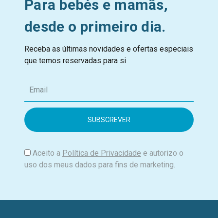
Para bebés e mamãs,
desde o primeiro dia.
Receba as últimas novidades e ofertas especiais
que temos reservadas para si
E
m
a
i
l
Aceito a
Política de Privacidade
e autorizo o
uso dos meus dados para fins de marketing.