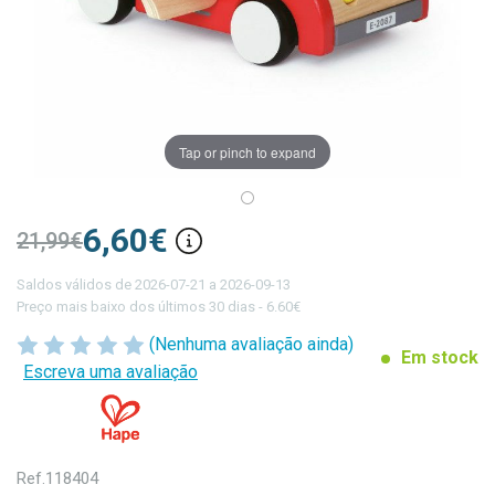
Tap or pinch to expand
6,60€
21,99€
Saldos válidos de 2026-07-21 a 2026-09-13
Preço mais baixo dos últimos 30 dias - 6.60€
(Nenhuma avaliação ainda)
Em stock
Escreva uma avaliação
Ref.
118404