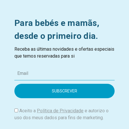
Para bebés e mamãs,
desde o primeiro dia.
Receba as últimas novidades e ofertas especiais
que temos reservadas para si
E
m
a
i
l
Aceito a
Política de Privacidade
e autorizo o
uso dos meus dados para fins de marketing.