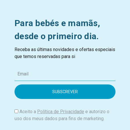
Para bebés e mamãs,
desde o primeiro dia.
Receba as últimas novidades e ofertas especiais
que temos reservadas para si
E
m
a
i
l
Aceito a
Política de Privacidade
e autorizo o
uso dos meus dados para fins de marketing.