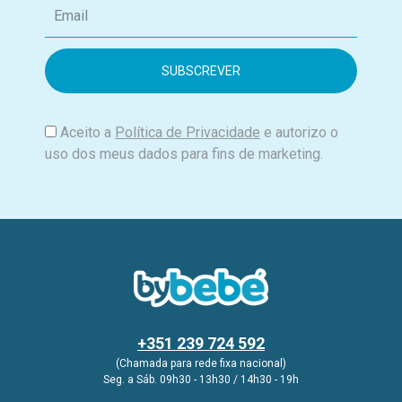
E
m
a
i
l
Aceito a
Política de Privacidade
e autorizo o
uso dos meus dados para fins de marketing.
+351 239 724 592
(Chamada para rede fixa nacional)
Seg. a Sáb. 09h30 - 13h30 / 14h30 - 19h