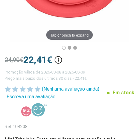
Tap or pinch to expand
22,41€
24,90€
Promoção válida de 2026-08-08 a 2026-08-09
Preço mais baixo dos últimos 30 dias - 22.41€
(Nenhuma avaliação ainda)
Em stock
Escreva uma avaliação
Ref.
104208