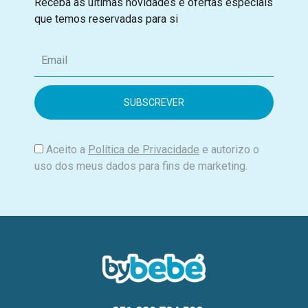
Receba as últimas novidades e ofertas especiais
que temos reservadas para si
E
m
a
i
l
Aceito a
Política de Privacidade
e autorizo o
uso dos meus dados para fins de marketing.