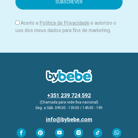
i
l
Aceito a
Política de Privacidade
e autorizo o
uso dos meus dados para fins de marketing.
+351 239 724 592
(Chamada para rede fixa nacional)
Seg. a Sáb. 09h30 - 13h30 / 14h30 - 19h
info@bybebe.com