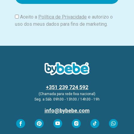
l
Aceito a
Política de Privacidade
e autorizo o
uso dos meus dados para fins de marketing.
+351 239 724 592
(Chamada para rede fixa nacional)
Seg. a Sáb. 09h30 - 13h30 / 14h30 - 19h
info@bybebe.com