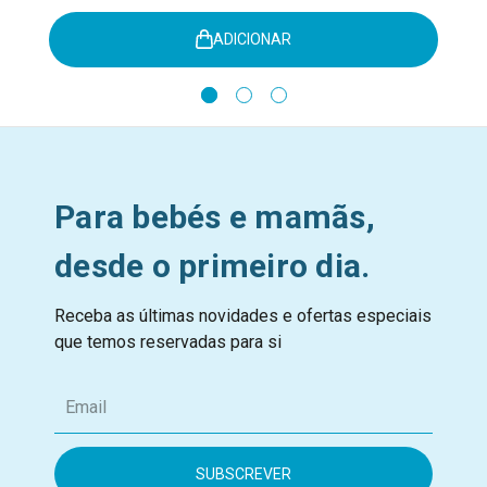
ADICIONAR
Para bebés e mamãs,
desde o primeiro dia.
Receba as últimas novidades e ofertas especiais
que temos reservadas para si
E
m
a
i