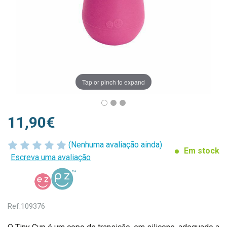
Tap or pinch to expand
11,90€
(Nenhuma avaliação ainda)
Em stock
Escreva uma avaliação
Ref.
109376