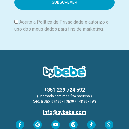
i
l
Aceito a
Política de Privacidade
e autorizo o
uso dos meus dados para fins de marketing.
+351 239 724 592
(Chamada para rede fixa nacional)
Seg. a Sáb. 09h30 - 13h30 / 14h30 - 19h
info@bybebe.com