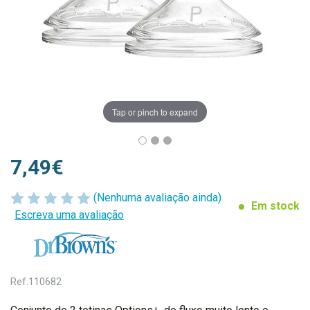
Tap or pinch to expand
7,49€
(Nenhuma avaliação ainda)
Em stock
Escreva uma avaliação
Ref.
110682