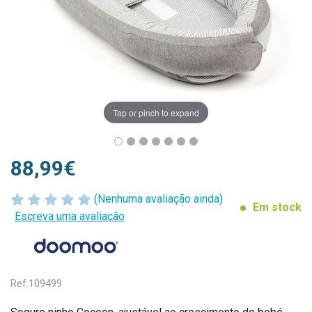
Tap or pinch to expand
88,99€
(Nenhuma avaliação ainda)
Em stock
Escreva uma avaliação
Ref.
109499