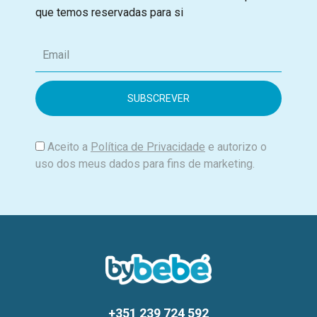
que temos reservadas para si
E
m
a
i
l
Aceito a
Política de Privacidade
e autorizo o
uso dos meus dados para fins de marketing.
+351 239 724 592