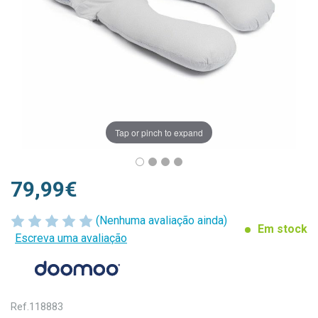
Tap or pinch to expand
79,99€
(Nenhuma avaliação ainda)
Em stock
Escreva uma avaliação
Ref.
118883