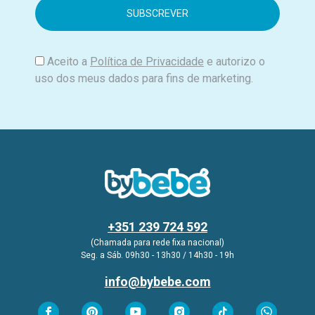
i
l
Aceito a
Política de Privacidade
e autorizo o
uso dos meus dados para fins de marketing.
+351 239 724 592
(Chamada para rede fixa nacional)
Seg. a Sáb. 09h30 - 13h30 / 14h30 - 19h
info@bybebe.com