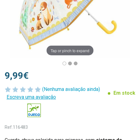
Tap or pinch to expand
9,99€
(Nenhuma avaliação ainda)
Em stock
Escreva uma avaliação
Ref.
116483