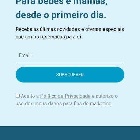
Para bebés e mamãs,
desde o primeiro dia.
Receba as últimas novidades e ofertas especiais
que temos reservadas para si
E
m
a
i
l
Aceito a
Política de Privacidade
e autorizo o
uso dos meus dados para fins de marketing.