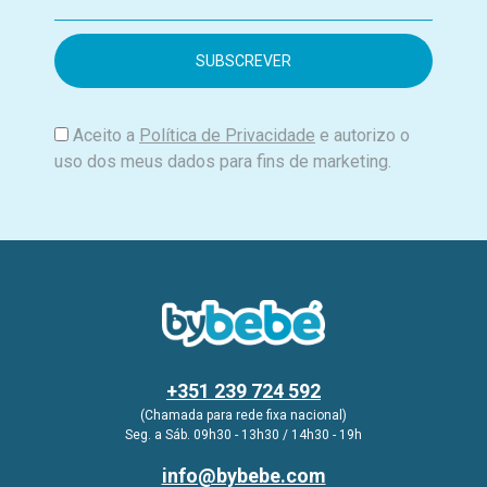
m
a
i
l
Aceito a
Política de Privacidade
e autorizo o
uso dos meus dados para fins de marketing.
+351 239 724 592
(Chamada para rede fixa nacional)
Seg. a Sáb. 09h30 - 13h30 / 14h30 - 19h
info@bybebe.com