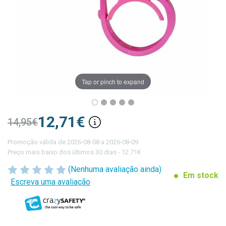
Tap or pinch to expand
12,71€
14,95€
Promoção válida de 2026-08-08 a 2026-08-09
Preço mais baixo dos últimos 30 dias - 12.71€
(Nenhuma avaliação ainda)
Em stock
Escreva uma avaliação