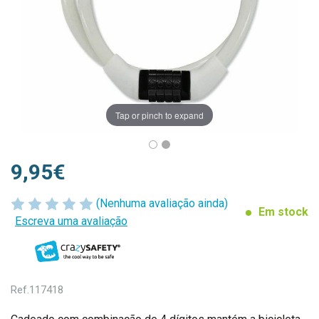
Tap or pinch to expand
9,95€
(Nenhuma avaliação ainda)
Em stock
Escreva uma avaliação
Ref.
117418