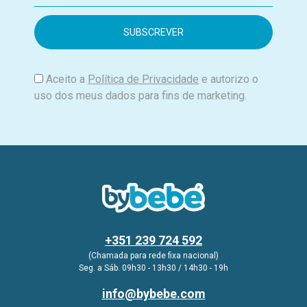
a
i
l
Aceito a
Política de Privacidade
e autorizo o
uso dos meus dados para fins de marketing.
+351 239 724 592
(Chamada para rede fixa nacional)
Seg. a Sáb. 09h30 - 13h30 / 14h30 - 19h
info@bybebe.com