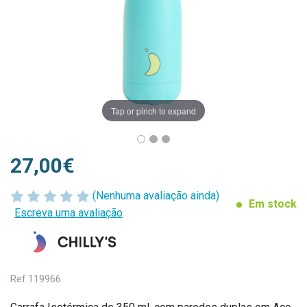
Tap or pinch to expand
27,00€
(Nenhuma avaliação ainda)
Em stock
Escreva uma avaliação
Ref.
119966