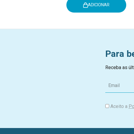
ADICIONAR
Para b
Receba as últ
E
m
a
i
Aceito a
Po
l