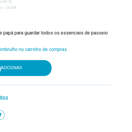
6-09-13
s - 24.00€
e papá para guardar todos os essenciais de passeio
mbrulho no carrinho de compras.
ADICIONAR
itos