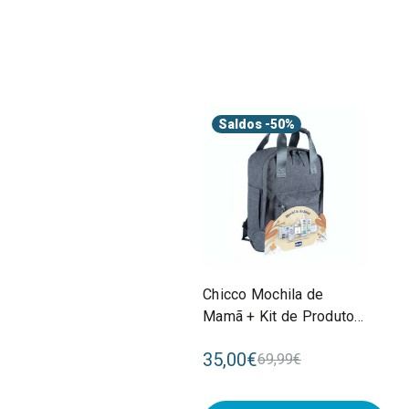
Saldos
-50%
Chicco Mochila de
Mamã + Kit de Produtos
para o Bebé Cinza
35,00€
69,99€