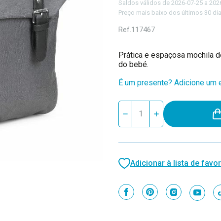
Saldos válidos de 2026-07-25 a 202
Preço mais baixo dos últimos 30 dia
Ref.
117467
Prática e espaçosa mochila d
do bebé.
É um presente? Adicione um e
Stock
Reduzir
Aumentar
atual:
quantidade
quantidade
de
de
Chicco
Chicco
Mochila
Mochila
de
de
Papá
Papá
Adicionar à lista de favor
Cinza
Cinza
05079657400000
05079657400000