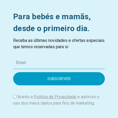
Para bebés e mamãs,
desde o primeiro dia.
Receba as últimas novidades e ofertas especiais
que temos reservadas para si
E
m
a
i
l
Aceito a
Política de Privacidade
e autorizo o
uso dos meus dados para fins de marketing.