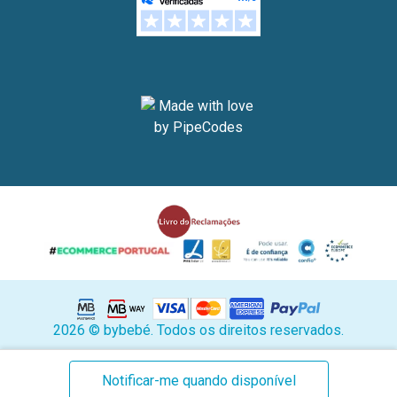
2026 © bybebé. Todos os direitos reservados.
Stock
Notificar-me quando disponível
atual: