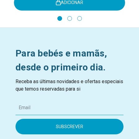
ADICIONAR
Para bebés e mamãs,
desde o primeiro dia.
Receba as últimas novidades e ofertas especiais
que temos reservadas para si
E
m
a
i
l