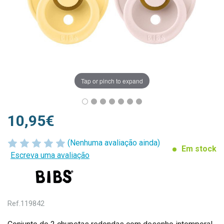
Tap or pinch to expand
10,95€
(Nenhuma avaliação ainda)
Em stock
Escreva uma avaliação
Ref.
119842