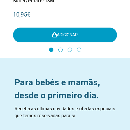
Butter/Petal 6-18M
10,95€
ADICIONAR
Para bebés e mamãs,
desde o primeiro dia.
Receba as últimas novidades e ofertas especiais
que temos reservadas para si
E