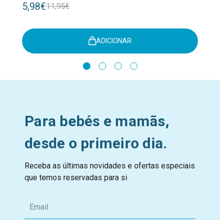
5,98€
11,95€
ADICIONAR
Para bebés e mamãs,
desde o primeiro dia.
Receba as últimas novidades e ofertas especiais
que temos reservadas para si
E
m