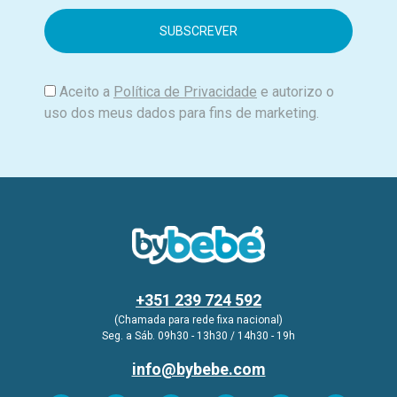
a
i
l
Aceito a
Política de Privacidade
e autorizo o
uso dos meus dados para fins de marketing.
+351 239 724 592
(Chamada para rede fixa nacional)
Seg. a Sáb. 09h30 - 13h30 / 14h30 - 19h
info@bybebe.com