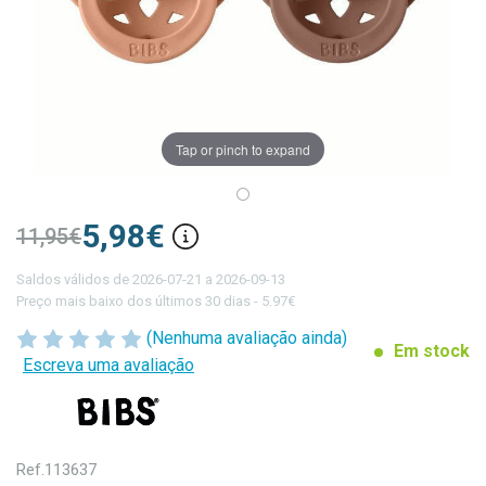
Tap or pinch to expand
5,98€
11,95€
Saldos válidos de 2026-07-21 a 2026-09-13
Preço mais baixo dos últimos 30 dias - 5.97€
(Nenhuma avaliação ainda)
Em stock
Escreva uma avaliação
Ref.
113637