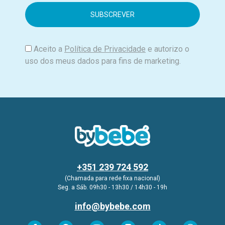
a
i
l
Aceito a
Política de Privacidade
e autorizo o
uso dos meus dados para fins de marketing.
+351 239 724 592
(Chamada para rede fixa nacional)
Seg. a Sáb. 09h30 - 13h30 / 14h30 - 19h
info@bybebe.com