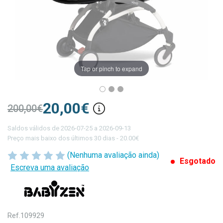
Tap or pinch to expand
20,00€
200,00€
Saldos válidos de 2026-07-25 a 2026-09-13
Preço mais baixo dos últimos 30 dias - 20.00€
(Nenhuma avaliação ainda)
Esgotado
Escreva uma avaliação
Ref.
109929