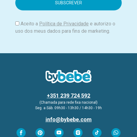
i
l
Aceito a
Política de Privacidade
e autorizo o
uso dos meus dados para fins de marketing.
+351 239 724 592
(Chamada para rede fixa nacional)
Seg. a Sáb. 09h30 - 13h30 / 14h30 - 19h
info@bybebe.com