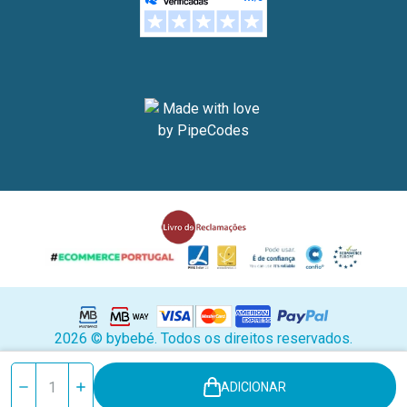
2026 © bybebé. Todos os direitos reservados.
Stock
Reduzir
Aumentar
ADICIONAR
atual:
quantidade
quantidade