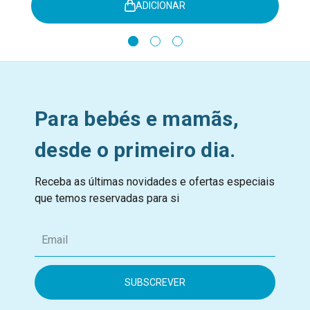
ADICIONAR
Para bebés e mamãs,
desde o primeiro dia.
Receba as últimas novidades e ofertas especiais
que temos reservadas para si
E
m
a
i
l