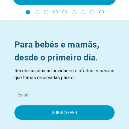
Para bebés e mamãs,
desde o primeiro dia.
Receba as últimas novidades e ofertas especiais
que temos reservadas para si
E
m
a
i
l