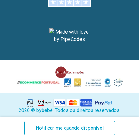
2026 © bybebé. Todos os direitos reservados.
Stock
Notificar-me quando disponível
atual: