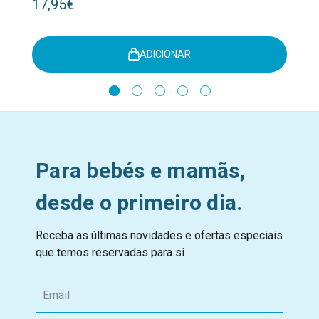
17,95€
ADICIONAR
Para bebés e mamãs,
desde o primeiro dia.
Receba as últimas novidades e ofertas especiais
que temos reservadas para si
E
m