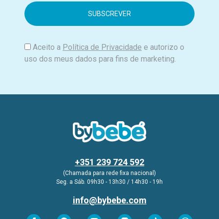
a
i
l
Aceito a
Política de Privacidade
e autorizo o
uso dos meus dados para fins de marketing.
+351 239 724 592
(Chamada para rede fixa nacional)
Seg. a Sáb. 09h30 - 13h30 / 14h30 - 19h
info@bybebe.com