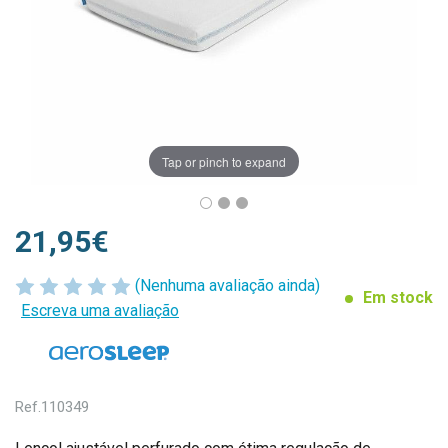
Tap or pinch to expand
21,95€
(Nenhuma avaliação ainda)
Em stock
Escreva uma avaliação
Ref.
110349